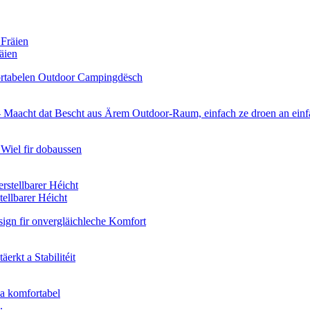
äien
ellbarer Héicht
.