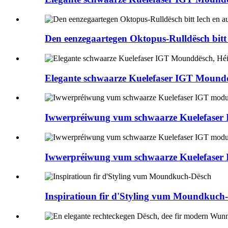
Den eenzegaartegen Oktopus-Rulldësch bitt I
Elegante schwaarze Kuelefaser IGT Mounddë
Iwwerpréiwung vum schwaarze Kuelefaser 
Iwwerpréiwung vum schwaarze Kuelefaser 
Inspiratioun fir d'Styling vum Moundkuch