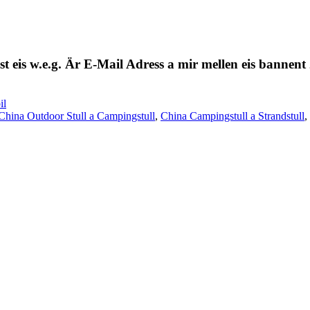
st eis w.e.g. Är E-Mail Adress a mir mellen eis bannent
il
China Outdoor Stull a Campingstull
,
China Campingstull a Strandstull
,