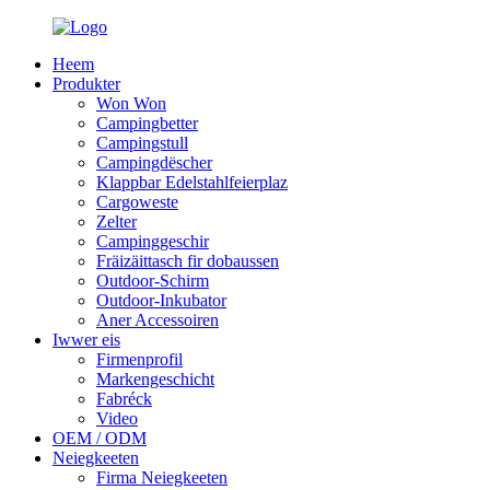
Heem
Produkter
Won Won
Campingbetter
Campingstull
Campingdëscher
Klappbar Edelstahlfeierplaz
Cargoweste
Zelter
Campinggeschir
Fräizäittasch fir dobaussen
Outdoor-Schirm
Outdoor-Inkubator
Aner Accessoiren
Iwwer eis
Firmenprofil
Markengeschicht
Fabréck
Video
OEM / ODM
Neiegkeeten
Firma Neiegkeeten