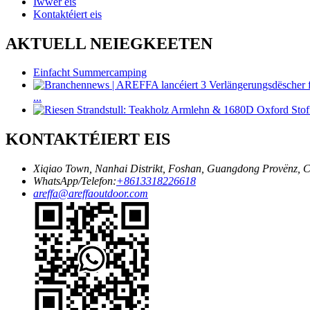
Iwwer eis
Kontaktéiert eis
AKTUELL NEIEGKEETEN
Einfacht Summercamping
...
KONTAKTÉIERT EIS
Xiqiao Town, Nanhai Distrikt, Foshan, Guangdong Provënz, 
WhatsApp/Telefon:
+8613318226618
areffa@areffaoutdoor.com