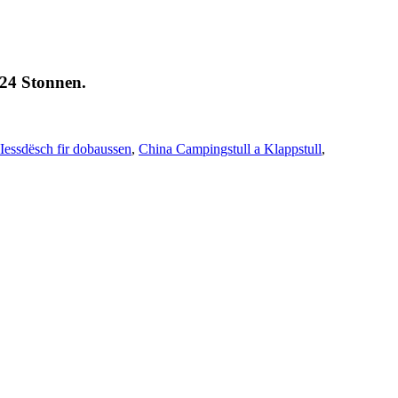
 24 Stonnen.
Iessdësch fir dobaussen
,
China Campingstull a Klappstull
,