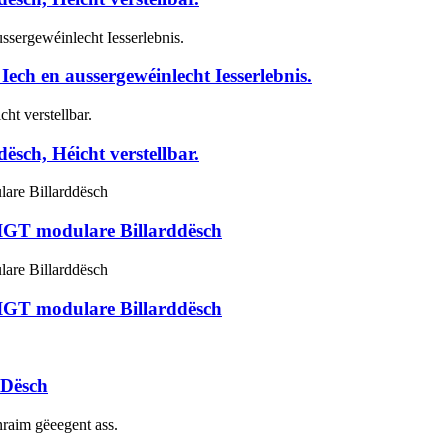
ech en aussergewéinlecht Iesserlebnis.
sch, Héicht verstellbar.
IGT modulare Billarddësch
IGT modulare Billarddësch
-Dësch