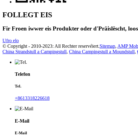
FOLLEGT EIS
Fir Froen iwwer eis Produkter oder d'Präislëscht, loos
Ufro elo
© Copyright - 2010-2023: All Rechter reservéiert.
Sitemap
,
AMP Mob
China Strandstull a Campingstull
,
China Campingstull a Moundstull
,
Telefon
Tel.
+8613318226618
E-Mail
E-Mail