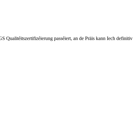
alitéitszertifizéierung passéiert, an de Präis kann Iech definitiv