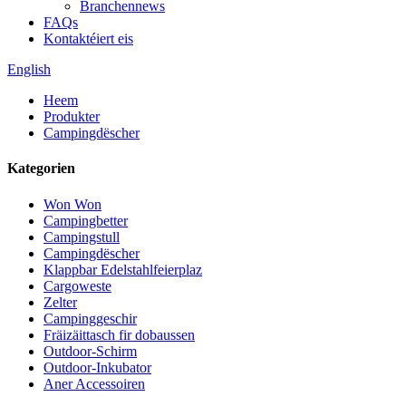
Branchennews
FAQs
Kontaktéiert eis
English
Heem
Produkter
Campingdëscher
Kategorien
Won Won
Campingbetter
Campingstull
Campingdëscher
Klappbar Edelstahlfeierplaz
Cargoweste
Zelter
Campinggeschir
Fräizäittasch fir dobaussen
Outdoor-Schirm
Outdoor-Inkubator
Aner Accessoiren