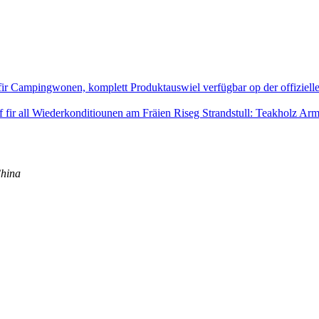
Riseg Strandstull: Teakholz Arm
China