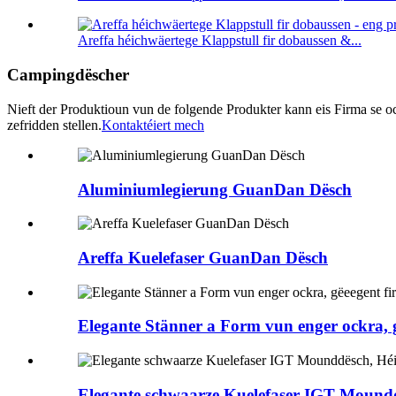
Areffa héichwäertege Klappstull fir dobaussen &...
Campingdëscher
Nieft der Produktioun vun de folgende Produkter kann eis Firma se o
zefridden stellen.
Kontaktéiert mech
Aluminiumlegierung GuanDan Dësch
Areffa Kuelefaser GuanDan Dësch
Elegante Stänner a Form vun enger ockra,
Elegante schwaarze Kuelefaser IGT Mounddë