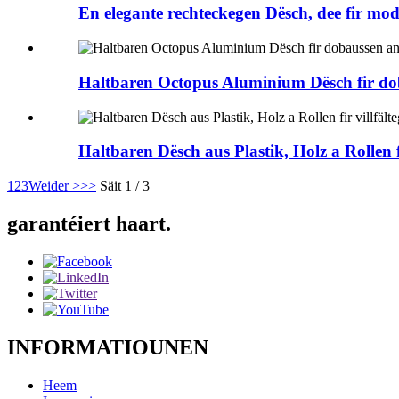
En elegante rechteckegen Dësch, dee fir m
Haltbaren Octopus Aluminium Dësch fir do
Haltbaren Dësch aus Plastik, Holz a Rollen f
1
2
3
Weider >
>>
Säit 1 / 3
garantéiert haart.
INFORMATIOUNEN
Heem