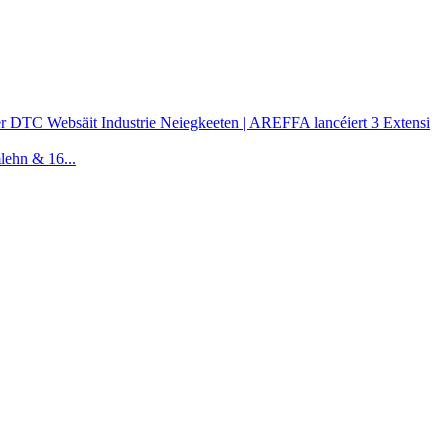
Industrie Neiegkeeten | AREFFA lancéiert 3 Extensi
lehn & 16...