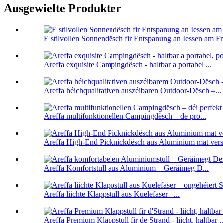
Ausgewielte Produkter
E stilvollen Sonnendësch fir Entspanung an Iessen am Fr
Areffa exquisite Campingdësch - haltbar a portabel ...
Areffa héichqualitativen auszéibaren Outdoor-Dësch –...
Areffa multifunktionellen Campingdësch – de pro...
Areffa High-End Picknickdësch aus Aluminium mat verst
Areffa Komfortstull aus Aluminium – Geräimeg D...
Areffa liichte Klappstull aus Kuelefaser –...
Areffa Premium Klappstull fir de Strand - liicht, haltbar ..